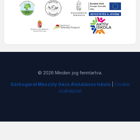
© 2026 Minden jog fenntartva.
Sárbogárdi Mészöly Géza Álatalános Iskola
|
Cookie
szabályzat