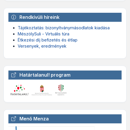
Rendkívüli híreink
Tájékoztatás: bizonyítványmásodlatok kiadása
MészölySuli - Virtuális túra
Étkezési díj befizetés és étlap
Versenyek, eredmények
Határtalanul! program
Menő Menza