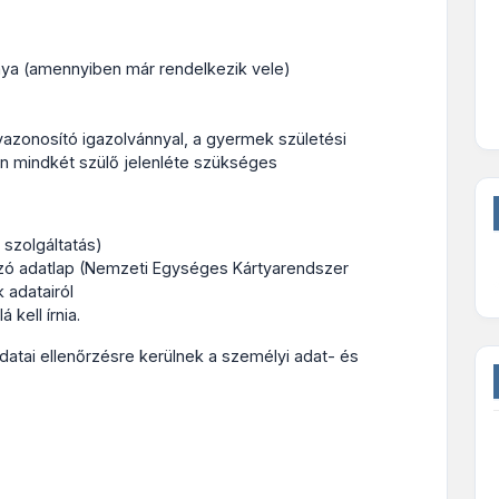
ya (amennyiben már rendelkezik vele)
zonosító igazolvánnyal, a gyermek születési
n mindkét szülő jelenléte szükséges
szolgáltatás)
azó adatlap (Nemzeti Egységes Kártyarendszer
 adatairól
kell írnia.
datai ellenőrzésre kerülnek a személyi adat- és