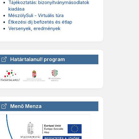
Tájékoztatás: bizonyítványmásodlatok
kiadása
MészölySuli - Virtuális túra
Étkezési díj befizetés és étlap
Versenyek, eredmények
Határtalanul! program
Menő Menza