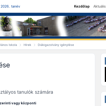
 2026.. tanév
Kezdőlap
Aktuáli
lános Iskola
Hírek
Diákigazolvány igénylése
ése
sztályos tanulók számára
zerinti vagy központi