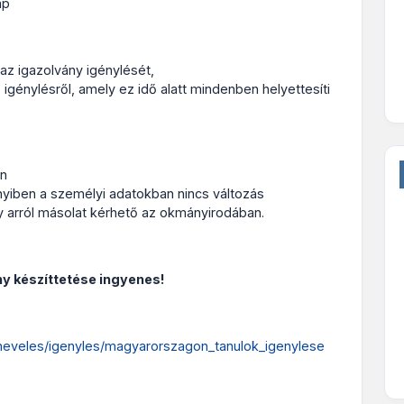
ap
 az igazolvány igénylését,
 igénylésről, amely ez idő alatt mindenben helyettesíti
án
nyiben a személyi adatokban nincs változás
y arról másolat kérhető az okmányirodában.
y készíttetése ingyenes!
zneveles/igenyles/magyarorszagon_tanulok_igenylese