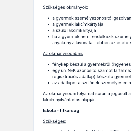
Szükséges okmányok:
a gyermek személyazonosító igazolván
a gyermek lakcímkártyája
a szülő lakcímkártyája
ha a gyermek nem rendelkezik személya
anyakönyvi kivonata - ebben az esetbe
Az okmányirodában:
fénykép készül a gyermekről (ingyenes 
egy ún. NEK azonosító számot tartalm
regisztrációs adatlap) készül a gyermek
az adatlapot a szülőnek személyesen alá 
Az okmányirodai folyamat során a jogosult a
lakcímnyilvántartás alapján.
Iskola - titkárság
Szükséges: