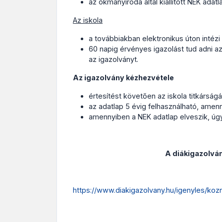
az okmányiroda által kiállított NEK adatl
Az iskola
a továbbiakban elektronikus úton intézi
60 napig érvényes igazolást tud adni az
az igazolványt.
Az igazolvány kézhezvétele
értesítést követően az iskola titkárság
az adatlap 5 évig felhasználható, amen
amennyiben a NEK adatlap elveszik, úg
A diákigazolván
https://www.diakigazolvany.hu/igenyles/ko