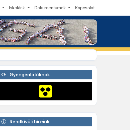
s
Iskolánk
Dokumentumok
Kapcsolat
Gyengénlátóknak
Rendkívüli híreink