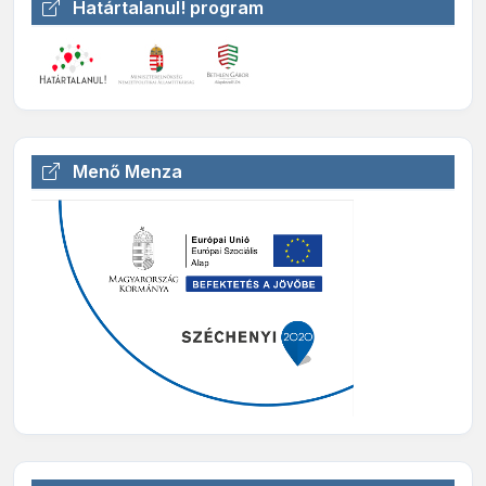
Határtalanul! program
Menő Menza