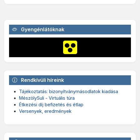
Gyengénlátóknak
Rendkívüli híreink
Tájékoztatás: bizonyítványmásodlatok kiadása
MészölySuli - Virtuális túra
Étkezési díj befizetés és étlap
Versenyek, eredmények