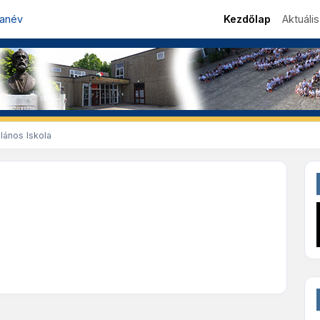
tanév
Kezdőlap
Aktuáli
lános Iskola