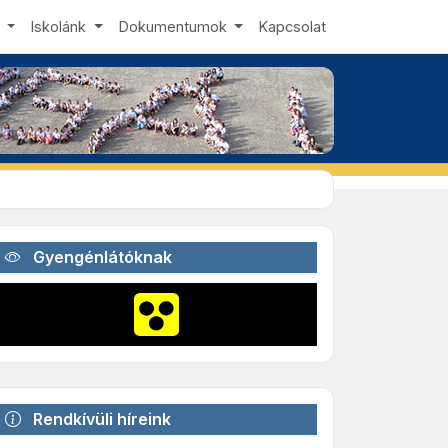
s
Iskolánk
Dokumentumok
Kapcsolat
Gyengénlátóknak
Rendkívüli híreink