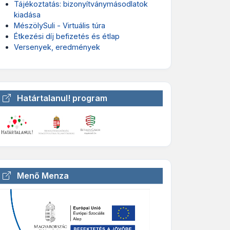
Tájékoztatás: bizonyítványmásodlatok
kiadása
MészölySuli - Virtuális túra
Étkezési díj befizetés és étlap
Versenyek, eredmények
Határtalanul! program
Menő Menza